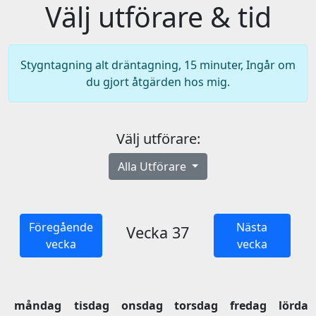
Välj utförare & tid
Stygntagning alt dräntagning, 15 minuter, Ingår om
du gjort åtgärden hos mig.
Välj utförare:
Alla Utförare
Föregående
Nästa
Vecka 37
vecka
vecka
måndag
tisdag
onsdag
torsdag
fredag
lördag