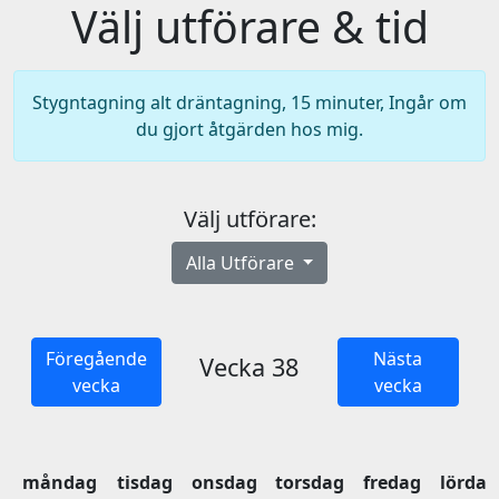
Välj utförare & tid
Stygntagning alt dräntagning, 15 minuter, Ingår om
du gjort åtgärden hos mig.
Välj utförare:
Alla Utförare
Föregående
Nästa
Vecka 38
vecka
vecka
måndag
tisdag
onsdag
torsdag
fredag
lördag