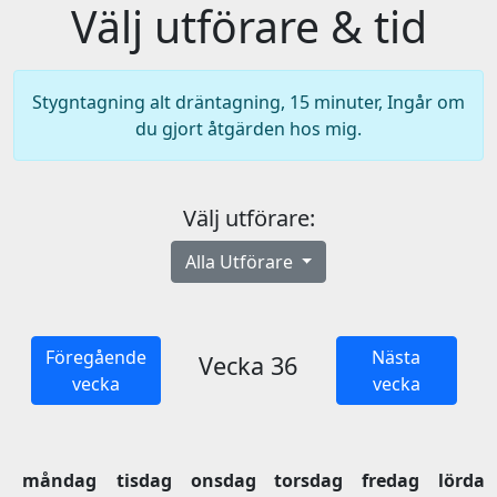
Välj utförare & tid
Stygntagning alt dräntagning, 15 minuter, Ingår om
du gjort åtgärden hos mig.
Välj utförare:
Alla Utförare
Föregående
Nästa
Vecka 36
vecka
vecka
måndag
tisdag
onsdag
torsdag
fredag
lördag