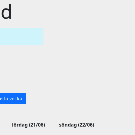
id
sta vecka
lördag (21/06)
söndag (22/06)