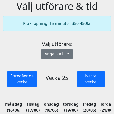
Välj utförare & tid
Kloklippning, 15 minuter, 350-450kr
Välj utförare:
Angelika L.
Föregående
Nästa
Vecka 25
vecka
vecka
måndag
tisdag
onsdag
torsdag
fredag
lördag
(16/06)
(17/06)
(18/06)
(19/06)
(20/06)
(21/06)