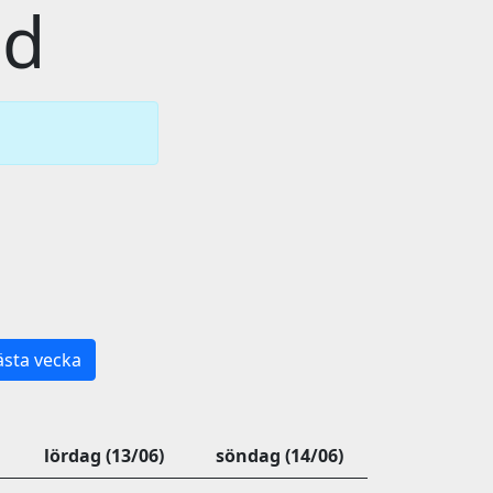
id
sta vecka
lördag (13/06)
söndag (14/06)