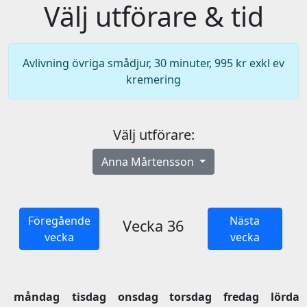
Välj utförare & tid
Avlivning övriga smådjur, 30 minuter, 995 kr exkl ev
kremering
Välj utförare:
Anna Mårtensson
Föregående
Nästa
Vecka 36
vecka
vecka
måndag
tisdag
onsdag
torsdag
fredag
lördag