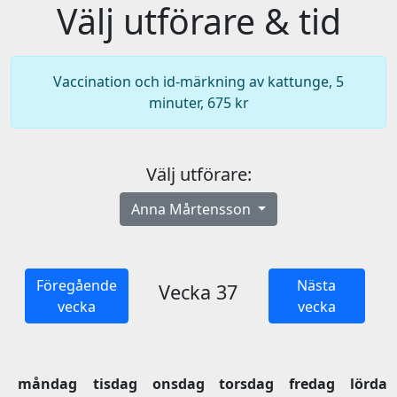
Välj utförare & tid
Vaccination och id-märkning av kattunge, 5
minuter, 675 kr
Välj utförare:
Anna Mårtensson
Föregående
Nästa
Vecka 37
vecka
vecka
måndag
tisdag
onsdag
torsdag
fredag
lördag