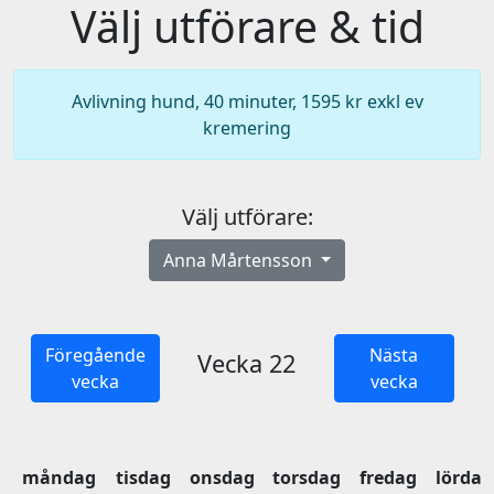
Välj utförare & tid
Avlivning hund, 40 minuter, 1595 kr exkl ev
kremering
Välj utförare:
Anna Mårtensson
Föregående
Nästa
Vecka 22
vecka
vecka
måndag
tisdag
onsdag
torsdag
fredag
lördag