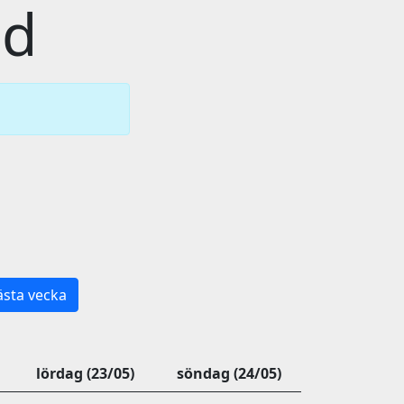
id
sta vecka
lördag (23/05)
söndag (24/05)