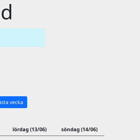
id
sta vecka
lördag (13/06)
söndag (14/06)