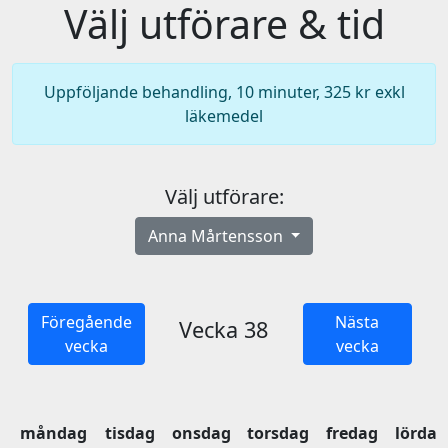
Välj utförare & tid
Uppföljande behandling, 10 minuter, 325 kr exkl
läkemedel
Välj utförare:
Anna Mårtensson
Föregående
Nästa
Vecka 38
vecka
vecka
måndag
tisdag
onsdag
torsdag
fredag
lördag