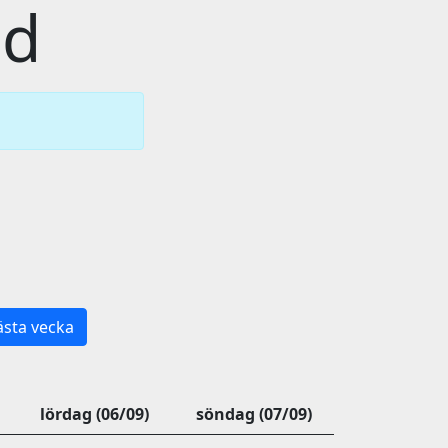
id
sta vecka
lördag (06/09)
söndag (07/09)