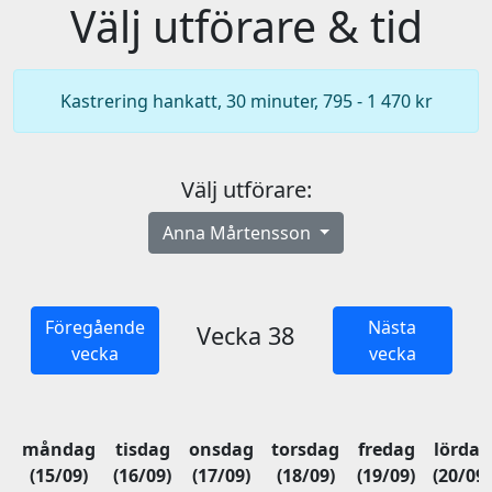
Välj utförare & tid
Kastrering hankatt, 30 minuter, 795 - 1 470 kr
Välj utförare:
Anna Mårtensson
Föregående
Nästa
Vecka 38
vecka
vecka
måndag
tisdag
onsdag
torsdag
fredag
lördag
(15/09)
(16/09)
(17/09)
(18/09)
(19/09)
(20/09)