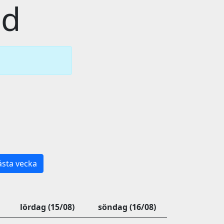
id
sta vecka
lördag (15/08)
söndag (16/08)