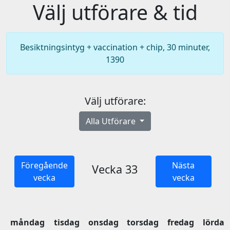
Välj utförare & tid
Besiktningsintyg + vaccination + chip, 30 minuter,
1390
Välj utförare:
Alla Utförare
Föregående
Nästa
Vecka 33
vecka
vecka
måndag
tisdag
onsdag
torsdag
fredag
lördag