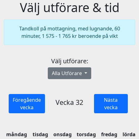
Välj utförare & tid
Tandkoll på mottagning, med lugnande, 60
minuter, 1 575 - 1 765 kr beroende på vikt
Välj utförare:
Alla Utförare
Föregående
Nästa
Vecka 32
vecka
vecka
måndag
tisdag
onsdag
torsdag
fredag
lördag