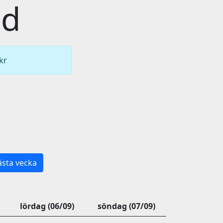
id
kr
sta vecka
lördag (06/09)
söndag (07/09)