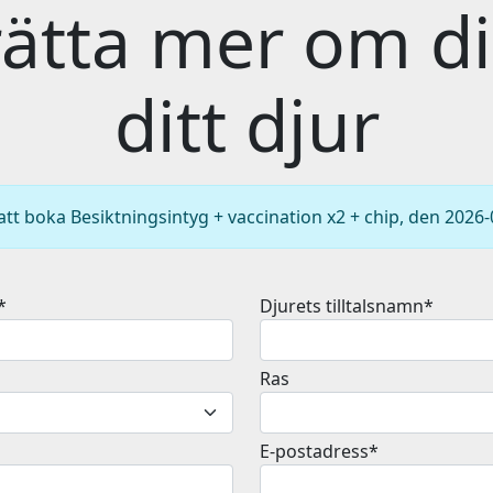
ätta mer om d
ditt djur
att boka Besiktningsintyg + vaccination x2 + chip, den 2026-
*
Djurets tilltalsnamn*
Ras
E-postadress*